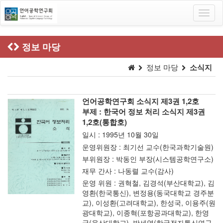
Toggl
navig
정보 마당
정보 마당
소식지
언어공학연구회 소식지 제3권 1,2호
부제 : 한국어 정보 처리 소식지 제3권
1,2호(통합호)
일시 : 1995년 10월 30일
운영위원장 : 최기선 교수(한국과학기술원)
부위원장 : 박동인 부장(시스템공학연구소)
재무 간사 : 나동렬 교수(감사)
운영 위원 : 권혁철, 김경석(부산대학교), 김
영환(한국통신), 변정용(동국대학교 경주분
교), 이성환(고려대학교), 한성국, 이용주(원
광대학교), 이종혁(포항공과대학교), 한영
균(울산대학교), 박세영(한국전자통신연구