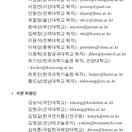
서정연(서강대학교 퇴직) :
profseojy@gmail.com
안동언(전북대학교 퇴직) :
duan@jbnu.ac.kr
옥철영(울산대학교 퇴직) :
okcy@ulsan.ac.kr
윤애선(부산대학교) :
asyoon@pusan.ac.kr
임해창(고려대학교 퇴직) :
rim@korea.ac.kr
이용석(전북대학교 퇴직)
이재성(충북대학교 퇴직) :
jasonlee@cbnu.ac.kr
이종혁(포항공과대학교 퇴직) :
jhlee@postech.ac.kr
최기선(한국과학기술원 퇴직, 건양대학교)
:
kschoi@konyang.ac.kr
최호진(한국과학기술원 퇴직) :
hojinc@kaist.ac.kr
황도삼(영남대학교 퇴직) :
dshwang@yu.ac.kr
자문 위원단
강승식(국민대학교) :
sskang@kookmin.ac.kr
강현규(건국대학교) :
hkkang@kku.ac.kr
김영길(한국전자통신연구원) :
kimyk@etri.re.kr
김영섬(코난테크놀로지) :
yskim@konantech.com
김재훈(국립한국해양대학교) :
jhoon@kmou.ac.kr