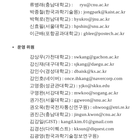
류병래(충남대학교) :
ryu@cnu.ac.kr
박종철(한국과학기술원) :
jongpark@kaist.ac.kr
박혁로(전남대학교) :
hyukro@jnu.ac.kr
신효필(서울대학교) :
hpshin@snu.ac.kr
이근배(포항공과대학교) :
gblee@postech.ac.kr
운영 위원
강상우(가천대학교) :
swkang@gachon.ac.kr
강신재(대구대학교) :
sjkang@daegu.ac.kr
강인수(경성대학교) :
dbaisk@ks.ac.kr
강인호(네이버) :
once.ihkang@navercorp.com
고영중(성균관대학교) :
yjko@skku.edu
구명완(서강대학교) :
mwkoo@sogang.ac.kr
권가진(서울대학교) :
ggweon@snu.ac.kr
권오욱(한국전자통신연구원) :
ohwoog@etri.re.kr
권진근(충남대학교) :
jingun.kwon@cnu.ac.kr
김강일(GIST) :
kangil.kim.01@gmail.com
김경선(다이퀘스트) :
kksun@diquest.com
김광영(한국과학기술정보연구원)