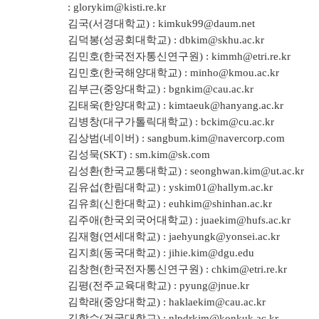
:
glorykim@kisti.re.kr
김국(서경대학교) :
kimkuk99@daum.net
김덕봉(성공회대학교) :
dbkim@skhu.ac.kr
김민호(한국전자통신연구원) :
kimmh@etri.re.kr
김민호(한국해양대학교) : minho@kmou.ac.kr
김부근(중앙대학교) :
bgnkim@cau.ac.kr
김태욱(한양대학교) :
kimtaeuk@hanyang.ac.kr
김병창(대구가톨릭대학교) :
bckim@cu.ac.kr
김상범(네이버) :
sangbum.kim@navercorp.com
김성묵(SKT) :
sm.kim@sk.com
김성환(한국교통대학교) :
seonghwan.kim@ut.ac.kr
김유섭(한림대학교) :
yskim01@hallym.ac.kr
김유희(신한대학교) :
euhkim@shinhan.ac.kr
김주애(한국외국어대학교) :
juaekim@hufs.ac.kr
김재형(연세대학교) :
jaehyungk@yonsei.ac.kr
김지희(동국대학교) :
jihie.kim@dgu.edu
김창현(한국전자통신연구원) :
chkim@etri.re.kr
김평(전주교육대학교) :
pyung@jnue.kr
김학래(중앙대학교) :
haklaekim@cau.ac.kr
김학수(건국대학교) :
nlpdrkim@konkuk.ac.kr