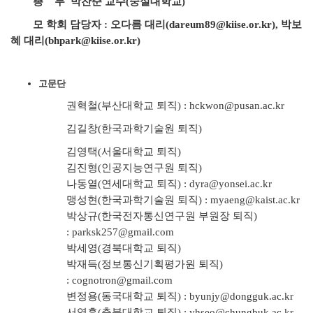
총 무 박찬준 교수(숭실대학교)
모 학회 담당자 : 오다름 대리(
dareum89@kiise.or.kr
), 박보
혜 대리(
bhpark@kiise.or.kr
)
고문단
권혁철(부산대학교 퇴직) :
hckwon@pusan.ac.kr
김길창(한국과학기술원 퇴직)
김영택(서울대학교 퇴직)
김진형(인공지능연구원 퇴직)
나동열(연세대학교 퇴직) :
dyra@yonsei.ac.kr
맹성현(한국과학기술원 퇴직) :
myaeng@kaist.ac.kr
박상규(한국전자통신연구원 부원장 퇴직)
:
parksk257@gmail.com
박세영(경북대학교 퇴직)
박재득(정보통신기획평가원 퇴직)
:
cognotron@gmail.com
변정용(동국대학교 퇴직) :
byunjy@dongguk.ac.kr
서영훈(충북대학교 퇴직) :
yhseo@chungbuk.ac.kr