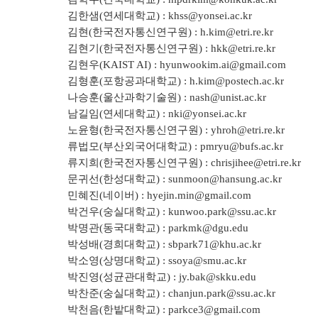
김한샘(연세대학교) :
khss@yonsei.ac.kr
김현(한국전자통신연구원) :
h.kim@etri.re.kr
김현기(한국전자통신연구원) :
hkk@etri.re.kr
김현우(KAIST AI) :
hyunwookim.ai@gmail.com
김형훈(포항공과대학교) :
h.kim@postech.ac.kr
나승훈(울산과학기술원) :
nash@unist.ac.kr
남길임(연세대학교) :
nki@yonsei.ac.kr
노윤형(한국전자통신연구원) :
yhroh@etri.re.kr
류법모(부산외국어대학교) :
pmryu@bufs.ac.kr
류지희(한국전자통신연구원) :
chrisjihee@etri.re.kr
문귀선(한성대학교) :
sunmoon@hansung.ac.kr
민혜진(네이버) :
hyejin.min@gmail.com
박건우(숭실대학교) :
kunwoo.park@ssu.ac.kr
박명관(동국대학교) :
parkmk@dgu.edu
박성배(경희대학교) :
sbpark71@khu.ac.kr
박소영(상명대학교) :
ssoya@smu.ac.kr
박진영(성균관대학교) :
jy.bak@skku.edu
박찬준(숭실대학교) :
chanjun.park@ssu.ac.kr
박천음(한밭대학교) :
parkce3@gmail.com