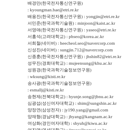
배경만(한국전자통신연구원)
:
kyoungman.bae@etri.re.kr
배용진(한국전자통신연구원) :
yongjin@etri.re.kr
서민준(한국과학기술원) :
minjoon@kaist.ac.kr
서영애(한국전자통신연구원) :
yaseo@etri.re.kr
서홍석(고려대학교) :
phseo@korea.ac.kr
서희철(네이버) :
heecheol.seo@navercorp.com
신성진(네이버) :
sungjin.712@navercorp.com
신종훈(한국전자통신연구원) :
jhshin82@etri.re.kr
성무진(경희대학교) :
mujeensung@khu.ac.kr
성원경(한국과학기술정보연구원)
:
wksung@kisti.re.kr
송사광(한국과학기술정보연구원)
:
esmallj@kisti.re.kr
송현제(전북대학교) :
hyunje.song@jbnu.ac.kr
심광섭(성신여자대학교) :
shim@sungshin.ac.kr
양정연(삼성전자) :
jy190.yang@gmail.com
양재형(경남대학교) :
jhyang@kangnam.ac.kr
여상화(경인여자대학) :
shyuh@kiwu.ac.kr