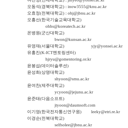
여진영(연세대학교) :
jinyeo@yonsei.ac.kr
오동석(경북대학교) :
inow3555@knu.ac.kr
오효정(전북대학교) :
ohj@jbnu.ac.kr
오흥선(한국기술교육대학교)
ohhs@koreatech.ac.kr
온병원(군산대학교)
bwon@kunsan.ac.kr
유영재(서울대학교)
yjy@yonsei.ac.kr
유홍진(K-ICT멘토링센터)
hjryu@gomentoring.or.kr
윤봉섭(데이터솔루션)
윤성희(상명대학교)
shyoon@smu.ac.kr
윤여찬(제주대학교)
ycyoon@jejunu.ac.kr
윤준태(다음소프트)
jtyoon@daumsoft.com
이기영(한국전자통신연구원)
leeky@etri.re.kr
이경순(전북대학교)
selfsolee@jbnu.ac.kr